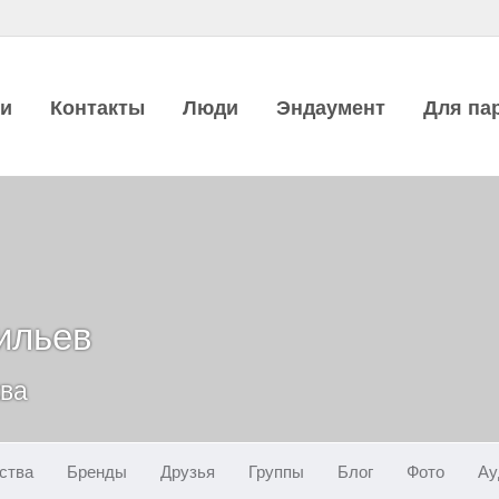
ии
Контакты
Люди
Эндаумент
Для па
ильев
ква
ства
Бренды
Друзья
Группы
Блог
Фото
Ау