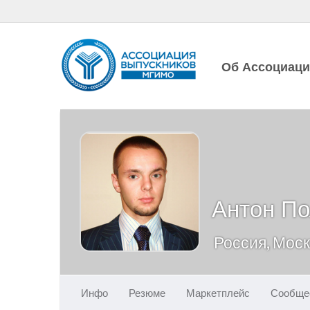
Об Ассоциац
Антон По
Россия, Мос
Инфо
Резюме
Маркетплейс
Сообще