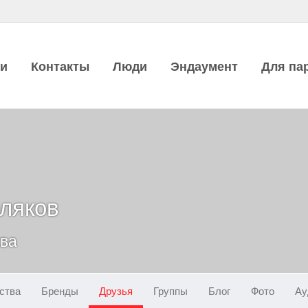
ии
Контакты
Люди
Эндаумент
Для па
ляков
ква
ства
Бренды
Друзья
Группы
Блог
Фото
Ау