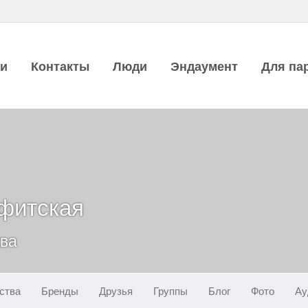
ии
Контакты
Люди
Эндаумент
Для па
фитская
ква
ства
Бренды
Друзья
Группы
Блог
Фото
Ау