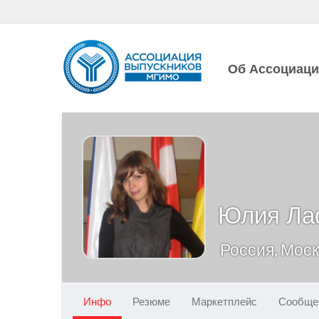
Об Ассоциац
Юлия Ла
Россия, Мос
Инфо
Резюме
Маркетплейс
Сообще