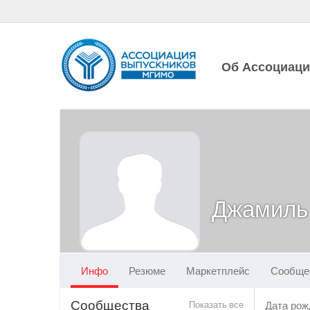
Об Ассоциац
Джамиль
Инфо
Резюме
Маркетплейс
Сообще
Сообщества
Показать все
Дата рож