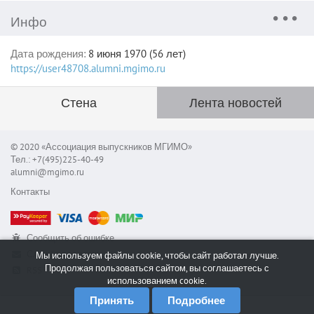
Инфо
Дата рождения:
8 июня 1970 (56 лет)
https://user48708.alumni.mgimo.ru
Стена
Лента новостей
© 2020 «Ассоциация выпускников МГИМО»
Тел.: +7(495)225-40-49
alumni@mgimo.ru
Контакты
Сообщить об ошибке
Служба поддержки
Мы используем файлы cookie, чтобы сайт работал лучше.
Продолжая пользоваться сайтом, вы соглашаетесь с
RSS
использованием cookie.
Принять
Подробнее