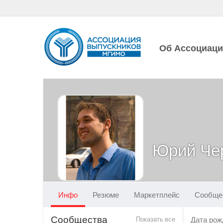
Об Ассоциац
Юрий Че
Инфо
Резюме
Маркетплейс
Сообще
Сообщества
Показать все
Дата рож