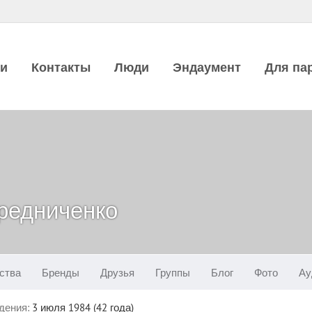
ии
Контакты
Люди
Эндаумент
Для па
редниченко
ства
Бренды
Друзья
Группы
Блог
Фото
Ау
дения:
3 июля 1984 (42 года)