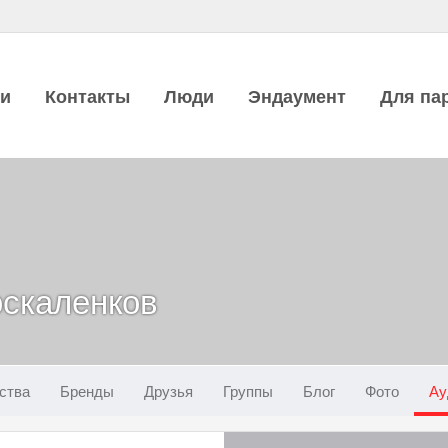
ии
Контакты
Люди
Эндаумент
Для па
скаленков
ства
Бренды
Друзья
Группы
Блог
Фото
Ау