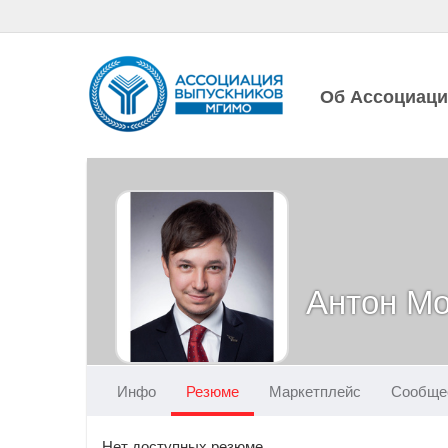
Об Ассоциац
Антон Мо
Инфо
Резюме
Маркетплейс
Сообще
Нет доступных резюме