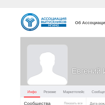
Об Ассоциац
Евгений 
Инфо
Резюме
Маркетплейс
Сообще
Сообщества
Показать все
Дата рож