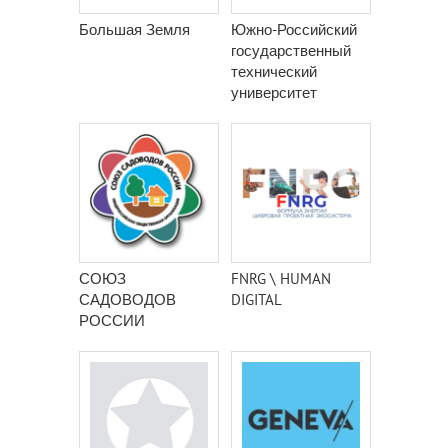
Большая Земля
Южно-Российский
государственный
технический
университет
(Новочеркасский
политехнический
институт) имени М.
И. Платова
СОЮЗ
FNRG \ HUMAN
САДОВОДОВ
DIGITAL
РОССИИ