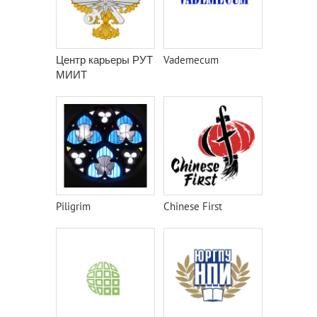
Центр карьеры РУТ
Vademecum
МИИТ
Piligrim
Chinese First