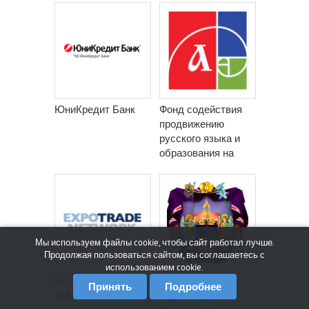
ЮниКредит Банк
Фонд содействия
продвижению
русского языка и
образования на
русском
Мы используем файлы cookie, чтобы сайт работал лучше.
Продолжая пользоваться сайтом, вы соглашаетесь с
использованием cookie.
RUSSIA-AFRICA EXPO
Diócesis de
Принять
Подробнее
TARDE NETWORK
Argentina y