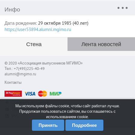
Инфо
Дата рождения:
29 октября 1985 (40 лет)
https://user53894.alumni.mgimo.ru
Стена
Лента новостей
© 2020 «Ассоциация выпускников МГИМО»
Тел.: +7(495)225-40-49
alumni@mgimo.ru
Контакты
Сообщить об ошибке
Мы используем файлы cookie, чтобы сайт работал лучше.
Служба поддержки
Продолжая пользоваться сайтом, вы соглашаетесь с
RSS
использованием cookie.
Принять
Подробнее