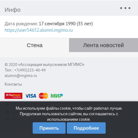
Инфо
Дата рождения:
17 сентября 1990 (35 лет)
https://user54652.alumni.mgimo.ru
Стена
Лента новостей
© 2020 «Ассоциация выпускников МГИМО»
Тел.: +7(495)225-40-49
alumni@mgimo.ru
Контакты
Сообщить об ошибке
Мы используем файлы cookie, чтобы сайт работал лучше.
Служба поддержки
Продолжая пользоваться сайтом, вы соглашаетесь с
RSS
использованием cookie.
Принять
Подробнее