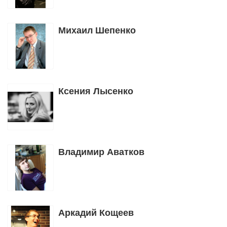
Михаил Шепенко
Ксения Лысенко
Владимир Аватков
Аркадий Кощеев