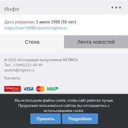
Инфо
Дата рождения:
5 июля 1988 (38 лет)
https://user54880.alumni.mgimo.ru
Стена
Лента новостей
© 2020 «Ассоциация выпускников МГИМО»
Тел.: +7(495)225-40-49
alumni@mgimo.ru
Контакты
Сообщить об ошибке
Мы используем файлы cookie, чтобы сайт работал лучше.
Служба поддержки
Продолжая пользоваться сайтом, вы соглашаетесь с
RSS
использованием cookie.
Принять
Подробнее