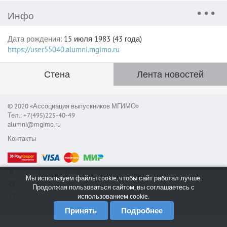
Инфо
Дата рождения:
15 июля 1983 (43 года)
https://user55040.alumni.mgimo.ru
Стена
Лента новостей
© 2020 «Ассоциация выпускников МГИМО»
Тел.: +7(495)225-40-49
alumni@mgimo.ru
Контакты
Сообщить об ошибке
Мы используем файлы cookie, чтобы сайт работал лучше.
Служба поддержки
Продолжая пользоваться сайтом, вы соглашаетесь с
RSS
использованием cookie.
Принять
Подробнее