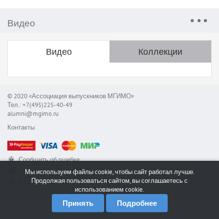
Видео
Видео
Коллекции
© 2020 «Ассоциация выпускников МГИМО»
Тел.: +7(495)225-40-49
alumni@mgimo.ru
Контакты
Сообщить об ошибке
Служба поддержки
Мы используем файлы cookie, чтобы сайт работал лучше.
Продолжая пользоваться сайтом, вы соглашаетесь с
RSS
использованием cookie.
Принять
Подробнее