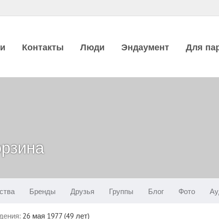
ии
Контакты
Люди
Эндаумент
Для па
орзина
ства
Бренды
Друзья
Группы
Блог
Фото
Ау
дения:
26 мая 1977 (49 лет)