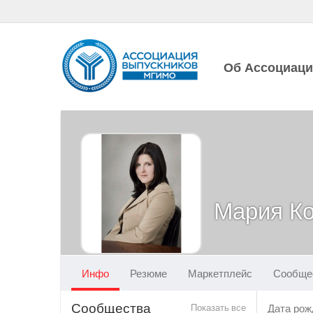
Об Ассоциац
Мария К
Инфо
Резюме
Маркетплейс
Сообще
Сообщества
Показать все
Дата рож