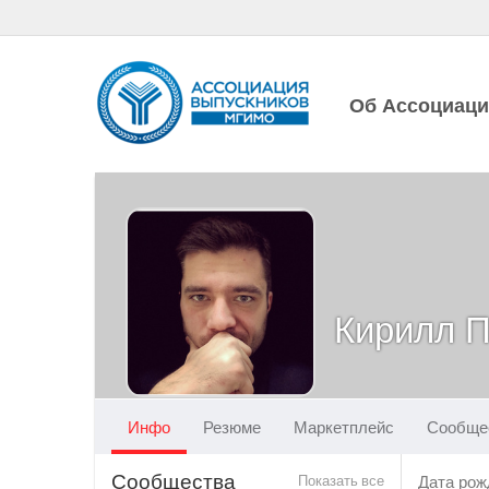
Об Ассоциац
Кирилл 
Инфо
Резюме
Маркетплейс
Сообще
Сообщества
Показать все
Дата рож