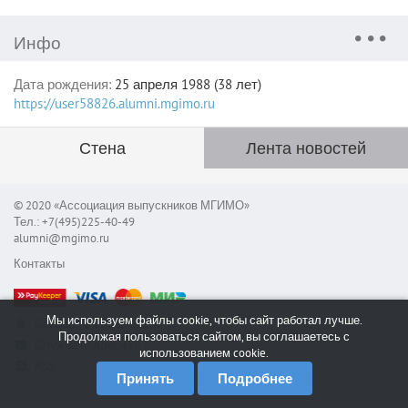
Инфо
Дата рождения:
25 апреля 1988 (38 лет)
https://user58826.alumni.mgimo.ru
Стена
Лента новостей
© 2020 «Ассоциация выпускников МГИМО»
Тел.: +7(495)225-40-49
alumni@mgimo.ru
Контакты
Мы используем файлы cookie, чтобы сайт работал лучше.
Сообщить об ошибке
Продолжая пользоваться сайтом, вы соглашаетесь с
Служба поддержки
использованием cookie.
RSS
Принять
Подробнее