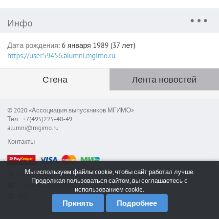
Инфо
Дата рождения:
6 января 1989 (37 лет)
https://user59456.alumni.mgimo.ru
Стена
Лента новостей
© 2020 «Ассоциация выпускников МГИМО»
Тел.: +7(495)225-40-49
alumni@mgimo.ru
Контакты
Мы используем файлы cookie, чтобы сайт работал лучше.
Сообщить об ошибке
Продолжая пользоваться сайтом, вы соглашаетесь с
Служба поддержки
использованием cookie.
RSS
Принять
Подробнее