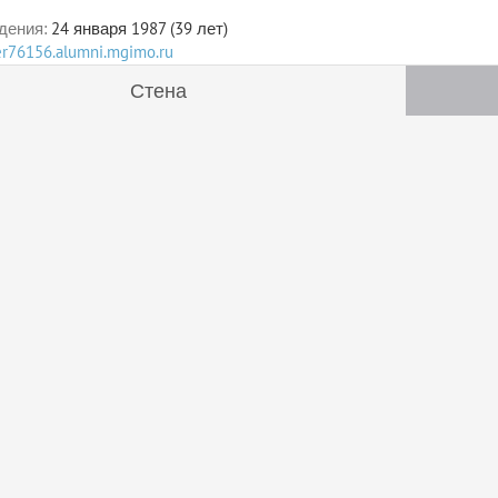
дения:
24 января 1987 (39 лет)
ser76156.alumni.mgimo.ru
Стена