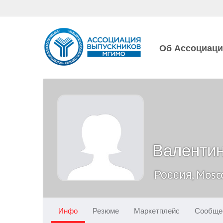
Об Ассоциац
Валентин
Россия, Mos
Инфо
Резюме
Маркетплейс
Сообще