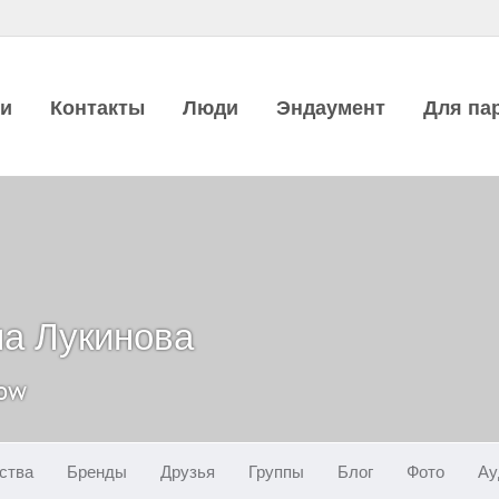
ии
Контакты
Люди
Эндаумент
Для па
а Лукинова
cow
ства
Бренды
Друзья
Группы
Блог
Фото
Ау