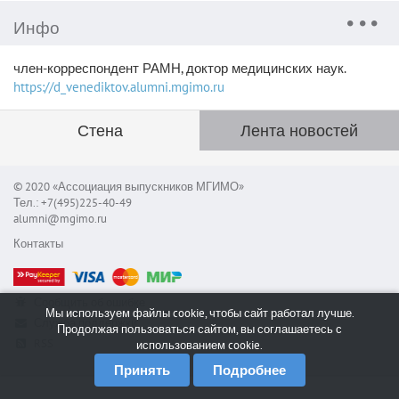
Инфо
член-корреспондент РАМН, доктор медицинских наук.
https://d_venediktov.alumni.mgimo.ru
Стена
Лента новостей
© 2020 «Ассоциация выпускников МГИМО»
Тел.: +7(495)225-40-49
alumni@mgimo.ru
Контакты
Сообщить об ошибке
Мы используем файлы cookie, чтобы сайт работал лучше.
Служба поддержки
Продолжая пользоваться сайтом, вы соглашаетесь с
RSS
использованием cookie.
Принять
Подробнее