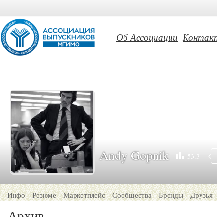
Об Ассоциации
Контак
Andy Gopnik
53.3
Инфо
Резюме
Маркетплейс
Сообщества
Бренды
Друзья
Архив