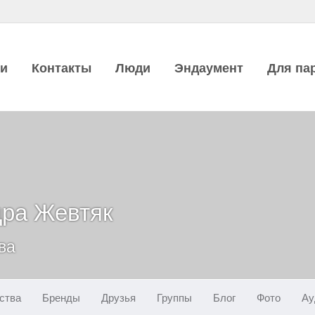
ии
Контакты
Люди
Эндаумент
Для па
дра Жевтяк
ва
ства
Бренды
Друзья
Группы
Блог
Фото
Ау