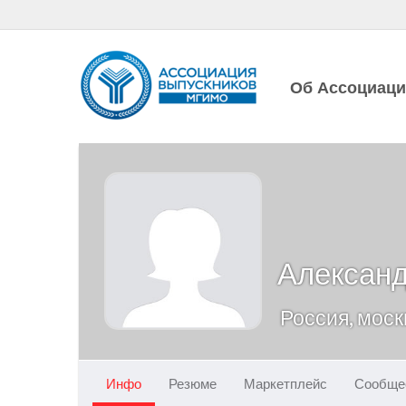
Об Ассоциац
Алексан
Россия, моск
Инфо
Резюме
Маркетплейс
Сообще