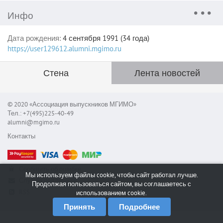
Инфо
Дата рождения:
4 сентября 1991 (34 года)
https://user129612.alumni.mgimo.ru
Стена
Лента новостей
© 2020 «Ассоциация выпускников МГИМО»
Тел.: +7(495)225-40-49
alumni@mgimo.ru
Контакты
Сообщить об ошибке
Мы используем файлы cookie, чтобы сайт работал лучше.
Служба поддержки
Продолжая пользоваться сайтом, вы соглашаетесь с
RSS
использованием cookie.
Принять
Подробнее