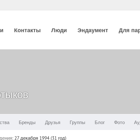
ии
Контакты
Люди
Эндаумент
Для па
ртыков
ства
Бренды
Друзья
Группы
Блог
Фото
Ау
дения:
27 декабря 1994 (31 год)