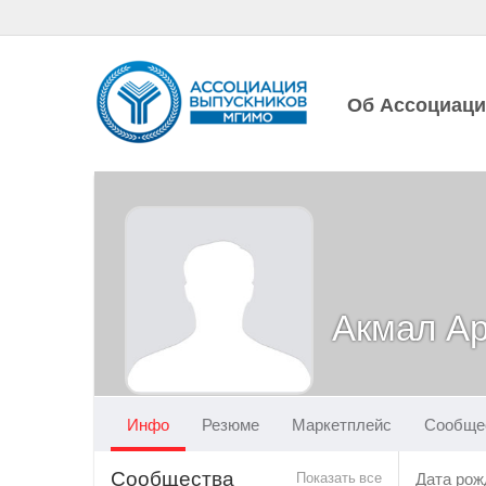
Об Ассоциац
Акмал А
Инфо
Резюме
Маркетплейс
Сообще
Сообщества
Показать все
Дата рож