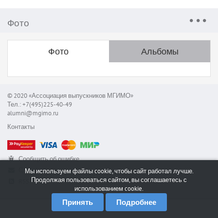
Фото
Фото
Альбомы
© 2020 «Ассоциация выпускников МГИМО»
Тел.: +7(495)225-40-49
alumni@mgimo.ru
Контакты
Сообщить об ошибке
Служба поддержки
Мы используем файлы cookie, чтобы сайт работал лучше.
Продолжая пользоваться сайтом, вы соглашаетесь с
RSS
использованием cookie.
Принять
Подробнее