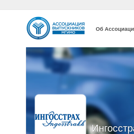
Об Ассоциац
Ингосстр