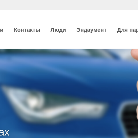
ии
Контакты
Люди
Эндаумент
Для па
ах