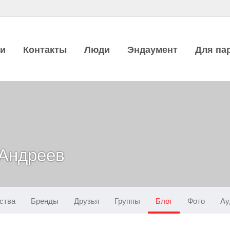
ии
Контакты
Люди
Эндаумент
Для па
 Андреев
ства
Бренды
Друзья
Группы
Блог
Фото
Ау