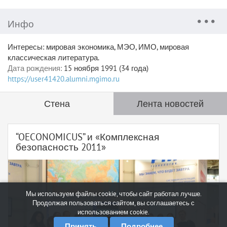
Инфо
Интересы: мировая экономика, МЭО, ИМО, мировая
классическая литература.
Дата рождения:
15 ноября 1991 (34 года)
https://user41420.alumni.mgimo.ru
Стена
Лента новостей
“OECONOMICUS” и «Комплексная
безопасность 2011»
Мы используем файлы cookie, чтобы сайт работал лучше.
Продолжая пользоваться сайтом, вы соглашаетесь с
использованием cookie.
Принять
Подробнее