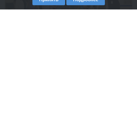
19 мая 2011 г. члены экономического клуба “
OECONOMICUS ” посетили Международный салон
«Комплексная безопасность 2011»...
21 мая 2011 в 21:22
591
4.6
Проверка одной компании обходится
государству в среднем более 30 тысяч
рублей