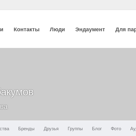
ии
Контакты
Люди
Эндаумент
Для па
бакумов
ква
ства
Бренды
Друзья
Группы
Блог
Фото
Ау