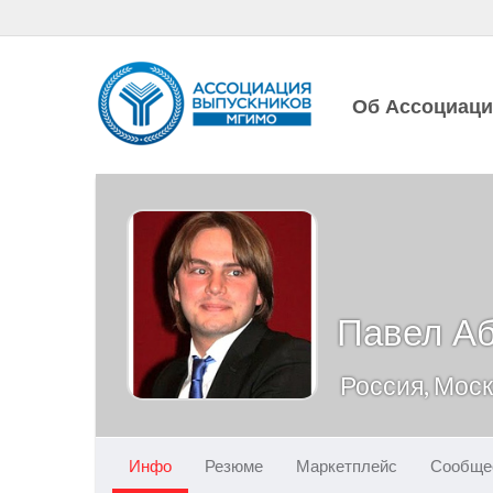
Об Ассоциац
Павел А
Россия, Мос
Инфо
Резюме
Маркетплейс
Сообще