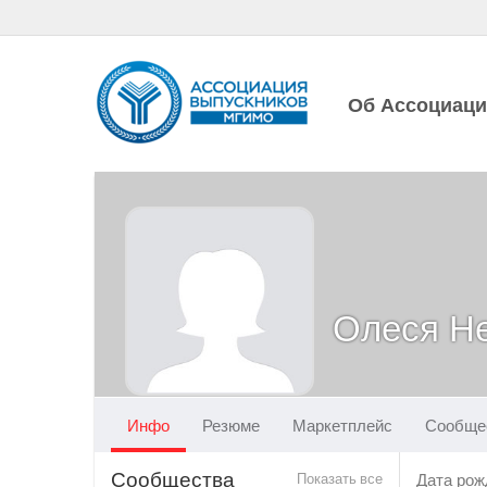
Об Ассоциац
Олеся Н
Инфо
Резюме
Маркетплейс
Сообще
Сообщества
Показать все
Дата рож