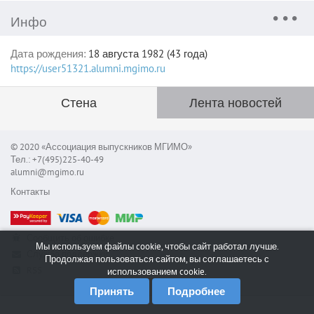
Инфо
Дата рождения:
18 августа 1982 (43 года)
https://user51321.alumni.mgimo.ru
Стена
Лента новостей
© 2020 «Ассоциация выпускников МГИМО»
Тел.: +7(495)225-40-49
alumni@mgimo.ru
Контакты
Сообщить об ошибке
Мы используем файлы cookie, чтобы сайт работал лучше.
Служба поддержки
Продолжая пользоваться сайтом, вы соглашаетесь с
RSS
использованием cookie.
Принять
Подробнее