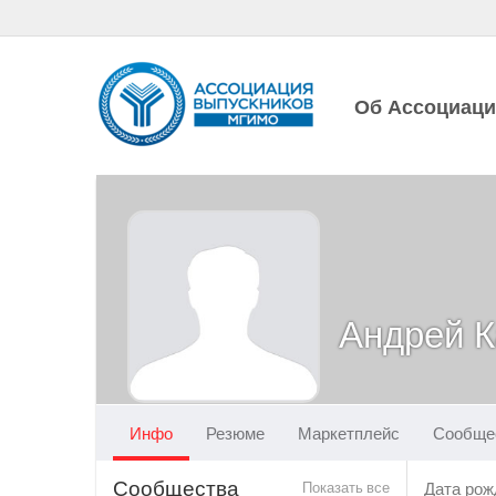
Об Ассоциац
Андрей 
Инфо
Резюме
Маркетплейс
Сообще
Сообщества
Показать все
Дата рож