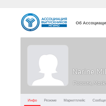
Об Ассоциац
Narine Mi
Россия, Mosk
Инфо
Резюме
Маркетплейс
Сообще