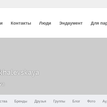
ии
Контакты
Люди
Эндаумент
Для па
khalevskaya
va
ства
Бренды
Друзья
Группы
Блог
Фото
Ау