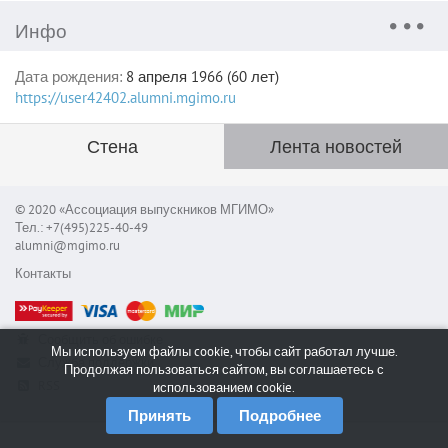
Инфо
Дата рождения:
8 апреля 1966 (60 лет)
https://user42402.alumni.mgimo.ru
Стена
Лента новостей
© 2020 «Ассоциация выпускников МГИМО»
Тел.: +7(495)225-40-49
alumni@mgimo.ru
Контакты
Сообщить об ошибке
Мы используем файлы cookie, чтобы сайт работал лучше.
Служба поддержки
Продолжая пользоваться сайтом, вы соглашаетесь с
RSS
использованием cookie.
Принять
Подробнее