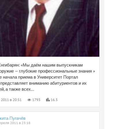
Енгибарян: «Мы даём нашим выпускникам
 оружие — глубокие профессиональные знания »
е начала приема в Университет Портал
редставляет вниманию абитуриентов и их
й, а также всех...
 2011 в 20:51
1793
16.3
кита Пугачёв
преля 2011 в 23:18