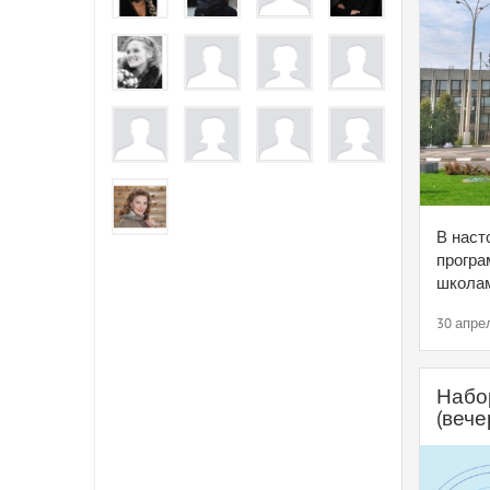
В наст
програ
школам
30 апре
Набо
(вече