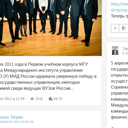
http://w
sk=grou
Теперь 
#
За
6 а
5 апреля
ля 2011 года в Первом учебном корпусе МГУ
государ
а Международного института управления
открыты
(У) МИД России одержала уверенную победу в
осущест
государственных управленцев, ежегодно
Соревно
имой среди ведущих ВУЗов России...
управле
ля 2011 в 11:39
2326
48.55
команда,
Междуна
команды
анко Тигран
физичес
 апреля 2011 в 02:44