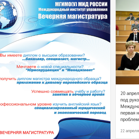
20 апре
под рук
Междуна
первая 
проблема
22 апреля