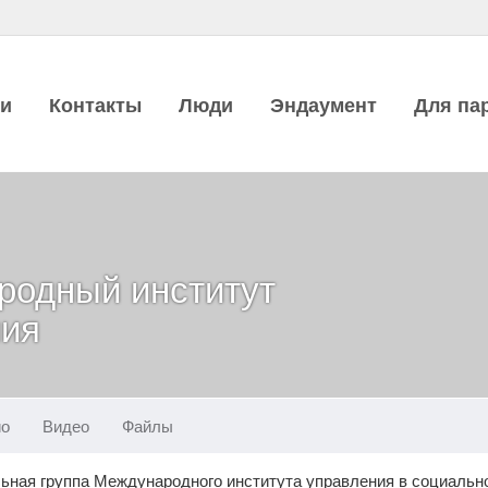
ии
Контакты
Люди
Эндаумент
Для па
родный институт
ния
ио
Видео
Файлы
ная группа Международного института управления в социально