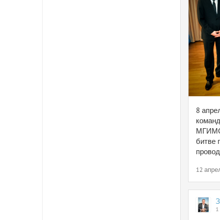
8 апре
команд
МГИМО 
битве 
провод
12 апре
З
1