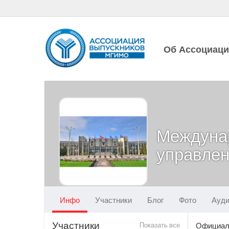
Об Ассоциац
Междуна
управле
Инфо
Участники
Блог
Фото
Ауд
Участники
Показать все
Официаль