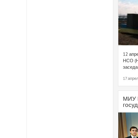
12 апр
НСО (Н
заседа
17 апрел
МИУ 
госу