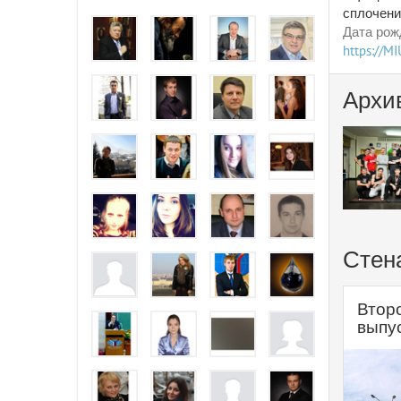
сплочени
Дата рож
https://M
Архи
Стен
Втор
выпу