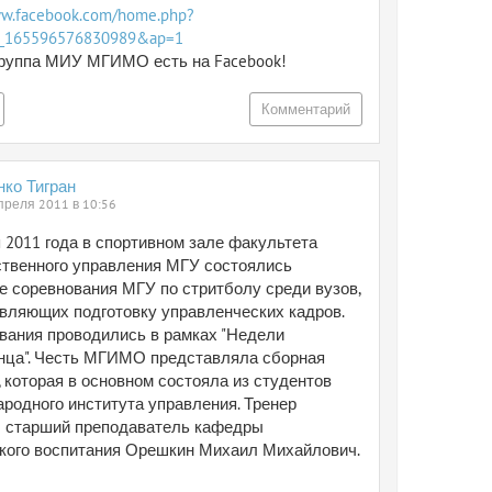
ww.facebook.com/home.php?
p_165596576830989&ap=1
группа МИУ МГИМО есть на Facebook!
Комментарий
нко Тигран
преля 2011 в 10:56
 2011 года в спортивном зале факультета
ственного управления МГУ состоялись
е соревнования МГУ по стритболу среди вузов,
вляющих подготовку управленческих кадров.
вания проводились в рамках "Недели
нца". Честь МГИМО представляла сборная
 которая в основном состояла из студентов
родного института управления. Тренер
 старший преподаватель кафедры
кого воспитания Орешкин Михаил Михайлович.