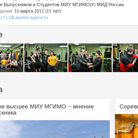
е Выпускников и Студентов МИУ МГИМО(У) МИД России.
дения:
31 марта 2011 (15 лет)
IU-CLUB.alumni.mgimo.ru
в
а
ое высшее МИУ МГИМО — мнение
Сорев
скника