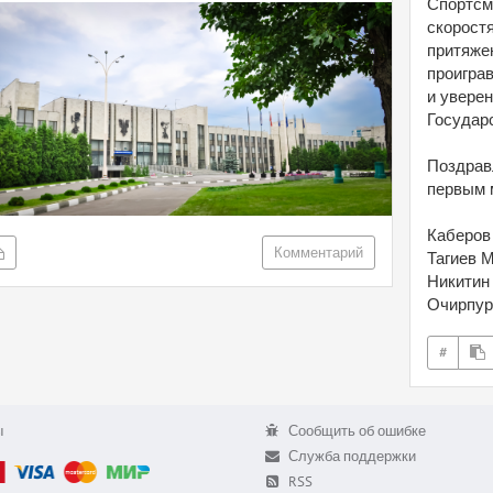
Спортсм
скорост
притяже
проиграв
и увере
Государ
Поздрав
первым 
Каберов 
Комментарий
Тагиев М
Никитин
Очирпур
#
ы
Сообщить об ошибке
Служба поддержки
RSS