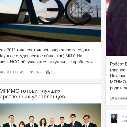
еля 2011 года состоялась очередное заседание
аучное студенческое общество) МИУ. На
ниях НСО обсуждаются актуальные проблемы...
Роберт 
главное
я 2011 в 00:41
540
13.9
Наканун
МГИМО п
родителе
МГИМО готовит лучших
дарственных управленцев
18 апреля
Ни
9 а