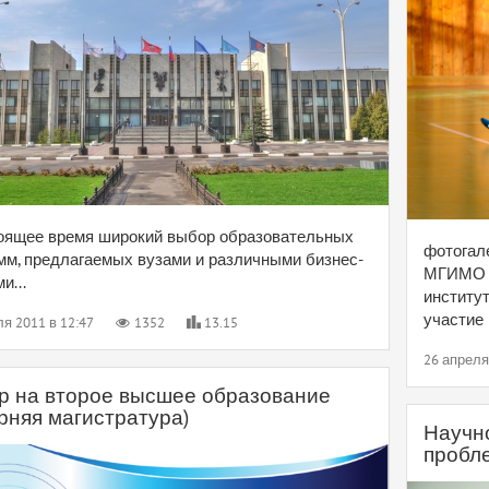
оящее время широкий выбор образовательных
фотогале
мм, предлагаемых вузами и различными бизнес-
МГИМО с
и...
институт
участие 
ля 2011 в 12:47
1352
13.15
26 апреля
р на второе высшее образование
рняя магистратура)
Научн
пробл