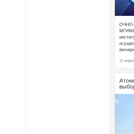
ОЧНО-
МГИМО
инстит
осущес
(вечер
22 апре
Атом
выбо