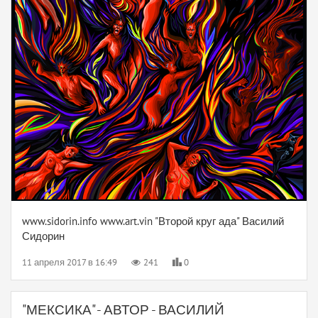
www.sidorin.info www.art.vin "Второй круг ада" Василий
Сидорин
11 апреля 2017 в 16:49
241
0
"МЕКСИКА" - АВТОР - ВАСИЛИЙ