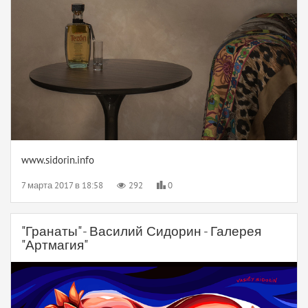
www.sidorin.info
7 марта 2017 в 18:58
292
0
"Гранаты" - Василий Сидорин - Галерея
"Артмагия"