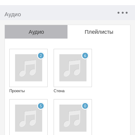
Аудио
Аудио
Плейлисты
2
6
Проекты
Стена
5
0