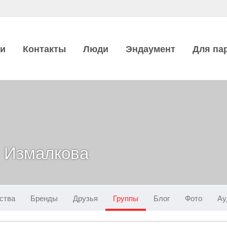
ии
Контакты
Люди
Эндаумент
Для па
 Измалкова
ства
Бренды
Друзья
Группы
Блог
Фото
Ау