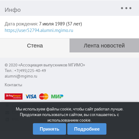
Инфо
Дата рождения:
7 июля 1989 (37 лет)
https://user52794.alumni.mgimo.ru
Стена
Лента новостей
© 2020 «Ассоциация выпускников МГИМО»
Тел.: +7(495)225-40-49
alumni@mgimo.ru
Контакты
Сообщить об ошибке
Мы используем файлы cookie, чтобы сайт работал лучше.
Служба поддержки
Продолжая пользоваться сайтом, вы соглашаетесь с
RSS
использованием cookie.
Принять
Подробнее