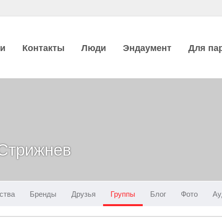
ии
Контакты
Люди
Эндаумент
Для па
 Стрижнев
ства
Бренды
Друзья
Группы
Блог
Фото
Ау