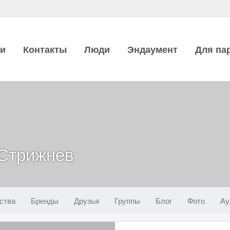
ии
Контакты
Люди
Эндаумент
Для па
 Стрижнев
ства
Бренды
Друзья
Группы
Блог
Фото
Ау