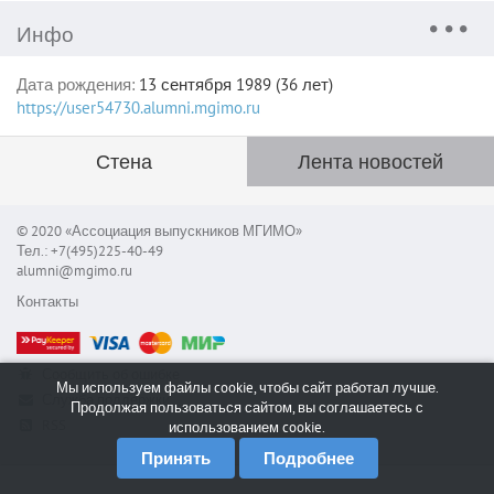
Инфо
Дата рождения:
13 сентября 1989 (36 лет)
https://user54730.alumni.mgimo.ru
Стена
Лента новостей
© 2020 «Ассоциация выпускников МГИМО»
Тел.: +7(495)225-40-49
alumni@mgimo.ru
Контакты
Сообщить об ошибке
Мы используем файлы cookie, чтобы сайт работал лучше.
Служба поддержки
Продолжая пользоваться сайтом, вы соглашаетесь с
RSS
использованием cookie.
Принять
Подробнее