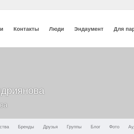
ии
Контакты
Люди
Эндаумент
Для па
ндриянова
ква
ства
Бренды
Друзья
Группы
Блог
Фото
Ау