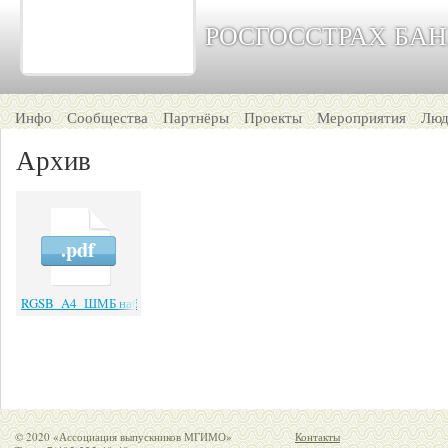
РОСГОССТРАХ БАН
Инфо
Сообщества
Партнёры
Проекты
Мероприятия
Люд
Архив
.pdf
RGSB_A4_ШМБ набор 2014
© 2020 «Ассоциация выпускников МГИМО»
Контакты