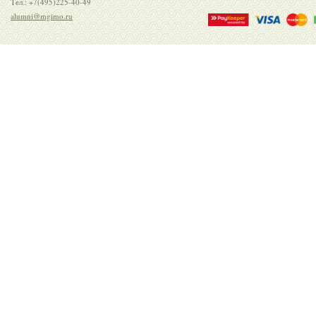
Тел.: +7(495)225-40-49
alumni@mgimo.ru