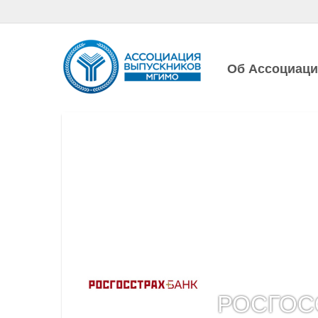
Об Ассоциац
РОСГОС