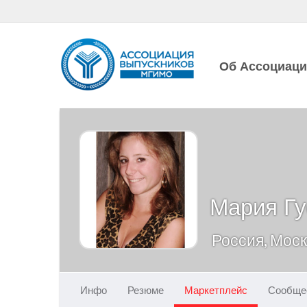
Об Ассоциац
Мария Гу
Россия, Мос
Инфо
Резюме
Маркетплейс
Сообще