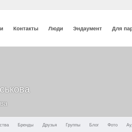
ии
Контакты
Люди
Эндаумент
Для па
ськова
ква
ства
Бренды
Друзья
Группы
Блог
Фото
Ау