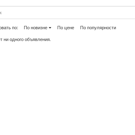
вать по:
По новизне
По цене
По популярности
т ни одного объявления.