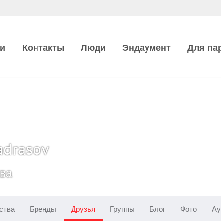
ии
Контакты
Люди
Эндаумент
Для па
adrasov
ква
ства
Бренды
Друзья
Группы
Блог
Фото
Ау