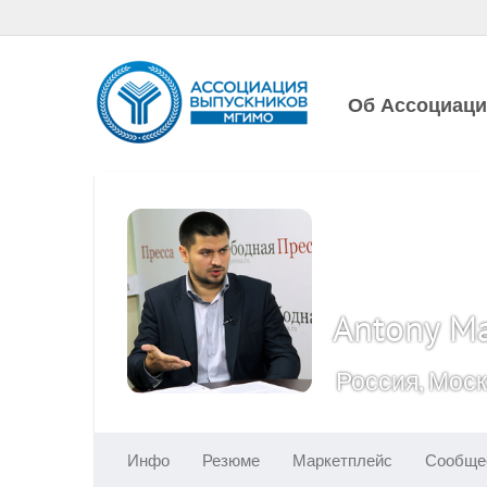
Об Ассоциац
Antony M
Россия, Мос
Инфо
Резюме
Маркетплейс
Сообще