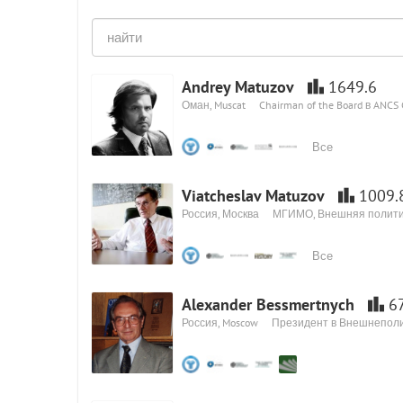
Andrey Matuzov
1649.6
Оман, Muscat
Chairman of the Board в ANCS
Все
Viatcheslav Matuzov
1009.
Россия, Москва
МГИМО, Внешняя полити
Все
Alexander Bessmertnych
67
Россия, Moscow
Президент в Внешнеполи