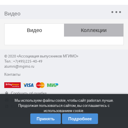
Видео
Видео
Коллекции
© 2020 «Ассоциация выпускников МГИМО»
Тел.: +7(495)225-40-49
alumni@mgimo.ru
Контакты
Сообщить об ошибке
Служба поддержки
Мы используем файлы cookie, чтобы сайт работал лучше.
Продолжая пользоваться сайтом, вы соглашаетесь с
RSS
использованием cookie.
Принять
Подробнее